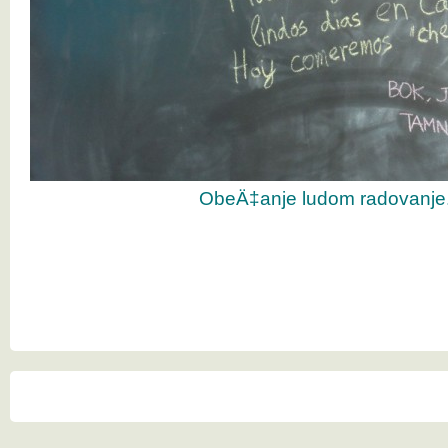
ObeÄ‡anje ludom radovanje.