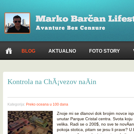
BLOG
AKTUALNO
FOTO STORY
Kontrola na ChÃ¡vezov naÄin
Kategorija:
Preko oceana u 100 dana
Znoje mi se dlanovi dok brojim novce isp
unutar Parque Cristal centra. Svota koju 
velika. Radi se o 200$, no sve te novÄan
pokoja stotica, pitam se jesu li prave? U 