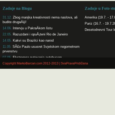
Zadnje na Blogu
Zadnje u Foto st
31.12.
Zbog manjka kreativnosti nema naslova, ali
Amerika (19.7. - 17.
budite drugaÄiji!
Pariz (16.7. - 19.7.2
14.06.
Intervju u PakraÄkom listu
Desetodnevni Tour 
22.05.
Razuzdani i opuÅ¡teni Rio de Janeiro
14.05.
Kakvi su Brazilci kao narod
11.05.
SÃ£o Paulo ususret Svjetskom nogometnom
prvenstvu
07.05.
Ekstremna putovanja autobusom
Copyright MarkoBarcan.com 2012-2013 | SvaPravaPridržana