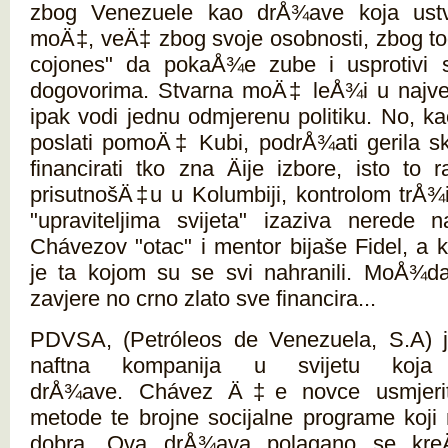
zbog Venezuele kao drÅ¾ave koja ustv
moÄ‡, veÄ‡ zbog svoje osobnosti, zbog to
cojones" da pokaÅ¾e zube i usprotivi
dogovorima. Stvarna moÄ‡ leÅ¾i u najve
ipak vodi jednu odmjerenu politiku. No, 
poslati pomoÄ‡ Kubi, podrÅ¾ati gerila sk
financirati tko zna Äije izbore, isto to
prisutnošÄ‡u u Kolumbiji, kontrolom trÅ¾i
"upraviteljima svijeta" izaziva nerede 
Chávezov "otac" i mentor bijaše Fidel, a 
je ta kojom su se svi nahranili. MoÅ¾da
zavjere no crno zlato sve financira...
PDVSA, (Petróleos de Venezuela, S.A) je
naftna kompanija u svijetu ko
drÅ¾ave. Chávez Ä‡e novce usmjeriti 
metode te brojne socijalne programe koji
dobra. Ova drÅ¾ava polagano se kr