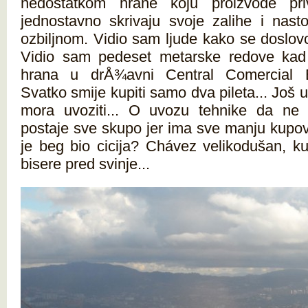
nedostatkom hrane koju proizvode pri
jednostavno skrivaju svoje zalihe i nastoje
ozbiljnom. Vidio sam ljude kako se doslov
Vidio sam pedeset metarske redove kad 
hrana u drÅ¾avni Central Comercial B
Svatko smije kupiti samo dva pileta... Još 
mora uvoziti... O uvozu tehnike da ne 
postaje sve skupo jer ima sve manju kup
je beg bio cicija? Chávez velikodušan, ku
bisere pred svinje...