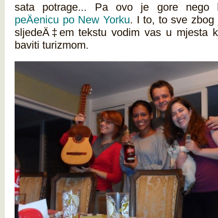
sata potrage... Pa ovo je gore neg
peÄenicu po New Yorku
. I to, to sve zbog
sljedeÄ‡em tekstu vodim vas u mjesta ko
baviti turizmom.