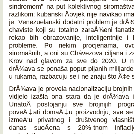
sindromom" na put kolektivnog siromaštv
razlikom: kubanski Äovjek nije navikao ima
je. Venezuelanski dodatni problem je drÅ¾
chaviste koji su totalno zaraÅ¾eni fanat
rekao bih obrazovanije, inteligentnije i 
probleme. Po nekim procjenama, o
siromašnih, a oni su Chávezova ciljana i 
Krov nad glavom za sve do 2020. U n
drÅ¾ava se ponaša poput pijanih milijarde
u rukama, razbacuju se i ne znaju što Ä‡e s
DrÅ¾ava je provela nacionalizaciju brojnih 
vidjelo izašla ona stara da je drÅ¾ava 
UnatoÄ postojanju sve brojnijih prog
poveÄ‡ati domaÄ‡u proizvodnju, sve se 
izmeÄ‘u privatnog i društvenog vlasniš
danas suoÄena s 20%-tnom inflaci