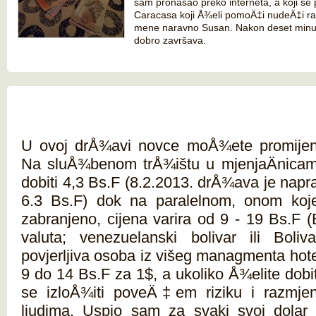
sam pronašao preko interneta, a koji se 
Caracasa koji Å¾eli pomoÄ‡i nudeÄ‡i razli
mene naravno Susan. Nakon deset minu
dobro završava.
U ovoj drÅ¾avi novce moÅ¾ete promijenit
Na sluÅ¾benom trÅ¾ištu u mjenjaÄnic
dobiti 4,3 Bs.F (8.2.2013. drÅ¾ava je napra
6.3 Bs.F) dok na paralelnom, onom ko
zabranjeno, cijena varira od 9 - 19 Bs.F 
valuta; venezuelanski bolivar ili Boliv
povjerljiva osoba iz višeg managmenta hot
9 do 14 Bs.F za 1$, a ukoliko Å¾elite dobi
se izloÅ¾iti poveÄ‡em riziku i razmjen
ljudima. Uspio sam za svaki svoj dolar 