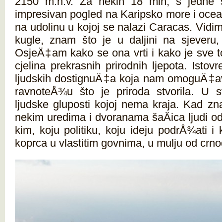
2150 m.n.v. Za nekih 18 min, s jedne
impresivan pogled na Karipsko more i ocea
na udolinu u kojoj se nalazi Caracas. Vidim
kugle, znam što je u daljini na sjeveru, 
OsjeÄ‡am kako se ona vrti i kako je sve 
cjelina prekrasnih prirodnih ljepota. Istov
ljudskih dostignuÄ‡a koja nam omoguÄ‡av
ravnoteÅ¾u što je priroda stvorila. U
ljudske gluposti kojoj nema kraja. Kad 
nekim uredima i dvoranama šaÄica ljudi od
kim, koju politiku, koju ideju podrÅ¾ati i 
koprca u vlastitim govnima, u mulju od crnog