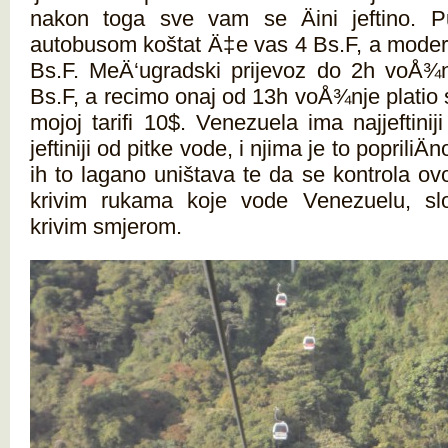
nakon toga sve vam se Äini jeftino. P
autobusom koštat Ä‡e vas 4 Bs.F, a mode
Bs.F. MeÄ‘ugradski prijevoz do 2h voÅ¾
Bs.F, a recimo onaj od 13h voÅ¾nje platio 
mojoj tarifi 10$. Venezuela ima najjeftinij
jeftiniji od pitke vode, i njima je to popriliÄ
ih to lagano uništava te da se kontrola ov
krivim rukama koje vode Venezuelu, sl
krivim smjerom.