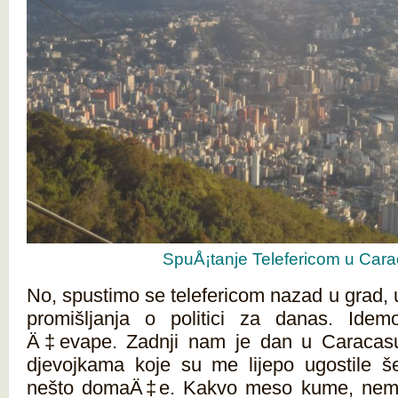
SpuÅ¡tanje Telefericom u Car
No, spustimo se telefericom nazad u grad, u
promišljanja o politici za danas. Ide
Ä‡evape. Zadnji nam je dan u Caraca
djevojkama koje su me lijepo ugostile še
nešto domaÄ‡e. Kakvo meso kume, nema 